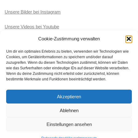
Unsere Bilder bei Instagram
Unsere Videos bei Youtube
Cookie-Zustimmung verwalten
KATEGORIEN
Um dir ein optimales Erlebnis zu bieten, verwenden wir Technologien wie
Cookies, um Geräteinformationen zu speichern und/oder darauf
Kategorien
zuzugreifen. Wenn du diesen Technologien zustimmst, können wir Daten
wie das Surfverhalten oder eindeutige IDs auf dieser Website verarbeiten.
Wenn du deine Zustimmung nicht erteilst oder zurückziehst, können
bestimmte Merkmale und Funktionen beeinträchtigt werden.
Akzeptieren
BRK-Wasserwacht Ortsgruppe Töging-Winhöring © 2026. Alle
Rechte vorbehalten.
Ablehnen
Präsentiert von
- Entworfen mit dem
Hueman-Theme
Einstellungen ansehen