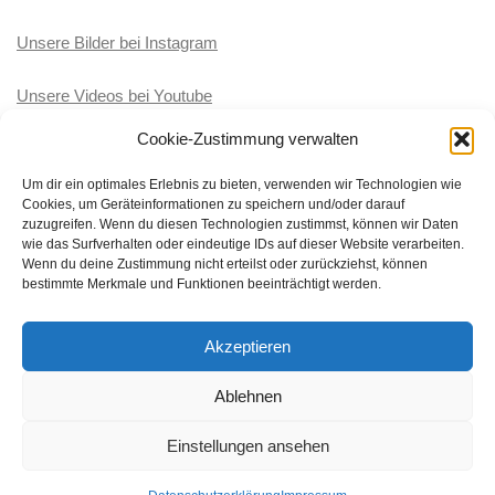
Unsere Bilder bei Instagram
Unsere Videos bei Youtube
Cookie-Zustimmung verwalten
KATEGORIEN
Um dir ein optimales Erlebnis zu bieten, verwenden wir Technologien wie
Cookies, um Geräteinformationen zu speichern und/oder darauf
Kategorien
zuzugreifen. Wenn du diesen Technologien zustimmst, können wir Daten
wie das Surfverhalten oder eindeutige IDs auf dieser Website verarbeiten.
Wenn du deine Zustimmung nicht erteilst oder zurückziehst, können
bestimmte Merkmale und Funktionen beeinträchtigt werden.
Akzeptieren
BRK-Wasserwacht Ortsgruppe Töging-Winhöring © 2026. Alle
Rechte vorbehalten.
Ablehnen
Präsentiert von
- Entworfen mit dem
Hueman-Theme
Einstellungen ansehen