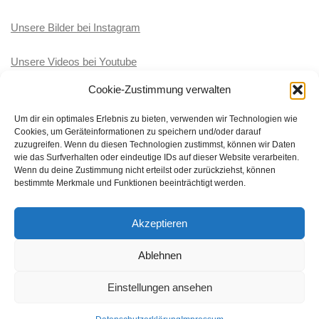
Unsere Bilder bei Instagram
Unsere Videos bei Youtube
Cookie-Zustimmung verwalten
KATEGORIEN
Um dir ein optimales Erlebnis zu bieten, verwenden wir Technologien wie
Cookies, um Geräteinformationen zu speichern und/oder darauf
Kategorien
zuzugreifen. Wenn du diesen Technologien zustimmst, können wir Daten
wie das Surfverhalten oder eindeutige IDs auf dieser Website verarbeiten.
Wenn du deine Zustimmung nicht erteilst oder zurückziehst, können
bestimmte Merkmale und Funktionen beeinträchtigt werden.
Akzeptieren
BRK-Wasserwacht Ortsgruppe Töging-Winhöring © 2026. Alle
Rechte vorbehalten.
Ablehnen
Präsentiert von
- Entworfen mit dem
Hueman-Theme
Einstellungen ansehen