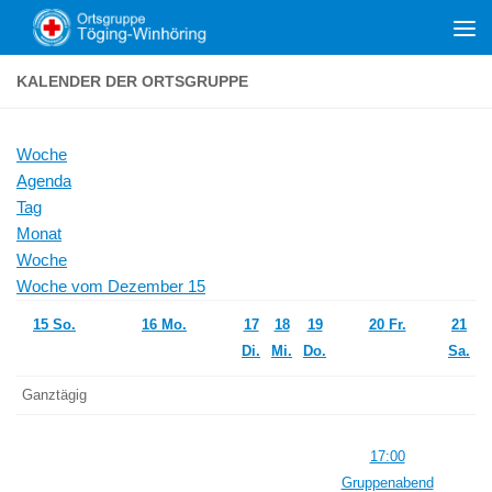
Zum Inhalt springen
KALENDER DER ORTSGRUPPE
Woche
Agenda
Tag
Monat
Woche
Woche vom Dezember 15
15
So.
16
Mo.
17
18
19
20
Fr.
21
Di.
Mi.
Do.
Sa.
Ganztägig
17:00
Gruppenabend