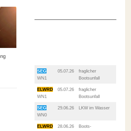
ung
SEG
05.07.26
fraglicher
WN1
Bootsunfall
ELWRD
05.07.26
fraglicher
WN1
Bootsunfall
SEG
29.06.26
LKW im Wasser
WN0
ELWRD
28.06.26
Boots-