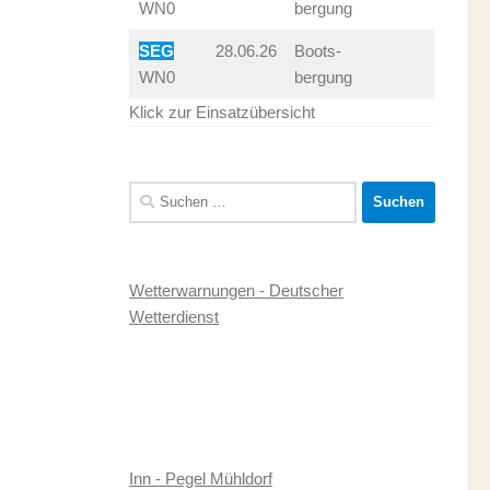
WN0
bergung
SEG
28.06.26
Boots-
WN0
bergung
Klick zur Einsatzübersicht
Suchen
nach:
Wetterwarnungen - Deutscher
Wetterdienst
Inn - Pegel Mühldorf