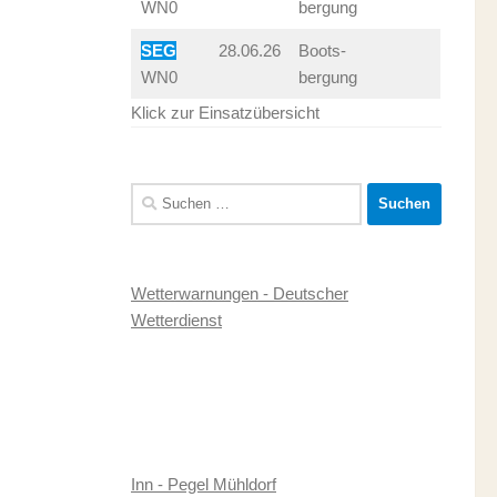
WN0
bergung
SEG
28.06.26
Boots-
WN0
bergung
Klick zur Einsatzübersicht
Suchen
nach:
Wetterwarnungen - Deutscher
Wetterdienst
Inn - Pegel Mühldorf