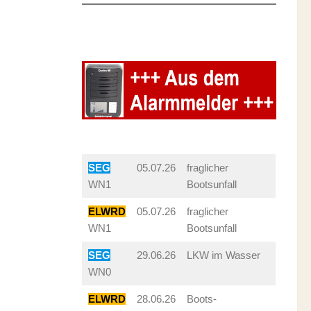
SEG
05.07.26
fraglicher
WN1
Bootsunfall
ELWRD
05.07.26
fraglicher
WN1
Bootsunfall
SEG
29.06.26
LKW im Wasser
WN0
ELWRD
28.06.26
Boots-