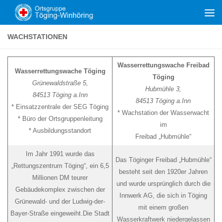
Zum Inhalt springen
WACHSTATIONEN
Wasserrettungswache Freibad
Wasserrettungswache Töging
Töging
Grünewaldstraße 5,
Hubmühle 3,
84513 Töging a.Inn
84513 Töging a.Inn
* Einsatzzentrale der SEG Töging
* Wachstation der Wasserwacht
* Büro der Ortsgruppenleitung
im
* Ausbildungsstandort
Freibad „Hubmühle“
Im Jahr 1991 wurde das
Das Töginger Freibad „Hubmühle“
„Rettungszentrum Töging“, ein 6,5
besteht seit den 1920er Jahren
Millionen DM teurer
und wurde ursprünglich durch die
Gebäudekomplex zwischen der
Innwerk AG, die sich in Töging
Grünewald- und der Ludwig-der-
mit einem großen
Bayer-Straße eingeweiht.Die Stadt
Wasserkraftwerk niedergelassen