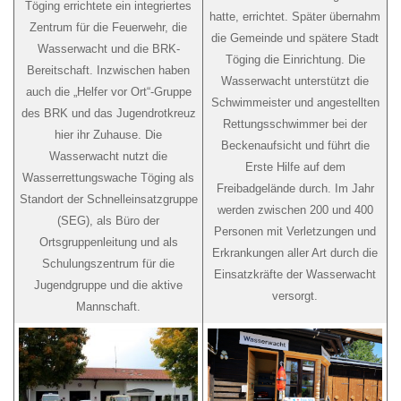
Töging errichtete ein integriertes
hatte, errichtet. Später übernahm
Zentrum für die Feuerwehr, die
die Gemeinde und spätere Stadt
Wasserwacht und die BRK-
Töging die Einrichtung. Die
Bereitschaft. Inzwischen haben
Wasserwacht unterstützt die
auch die „Helfer vor Ort“-Gruppe
Schwimmeister und angestellten
des BRK und das Jugendrotkreuz
Rettungsschwimmer bei der
hier ihr Zuhause. Die
Beckenaufsicht und führt die
Wasserwacht nutzt die
Erste Hilfe auf dem
Wasserrettungswache Töging als
Freibadgelände durch. Im Jahr
Standort der Schnelleinsatzgruppe
werden zwischen 200 und 400
(SEG), als Büro der
Personen mit Verletzungen und
Ortsgruppenleitung und als
Erkrankungen aller Art durch die
Schulungszentrum für die
Einsatzkräfte der Wasserwacht
Jugendgruppe und die aktive
versorgt.
Mannschaft.