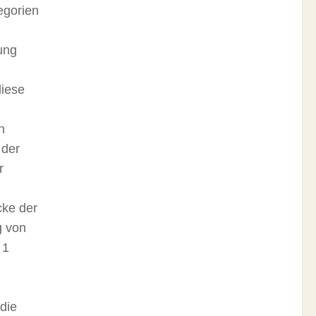
egorien
ung
diese
n
 der
r
cke der
g von
 1
die