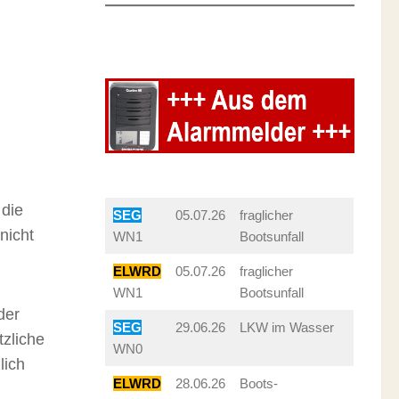
 die
SEG
05.07.26
fraglicher
nicht
WN1
Bootsunfall
ELWRD
05.07.26
fraglicher
WN1
Bootsunfall
der
SEG
29.06.26
LKW im Wasser
tzliche
WN0
lich
ELWRD
28.06.26
Boots-