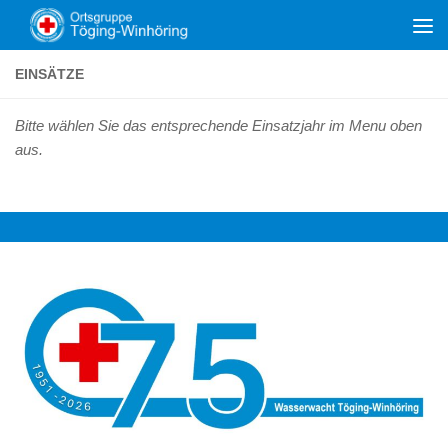
Zum Inhalt springen
EINSÄTZE
Bitte wählen Sie das entsprechende Einsatzjahr im Menu oben
aus.