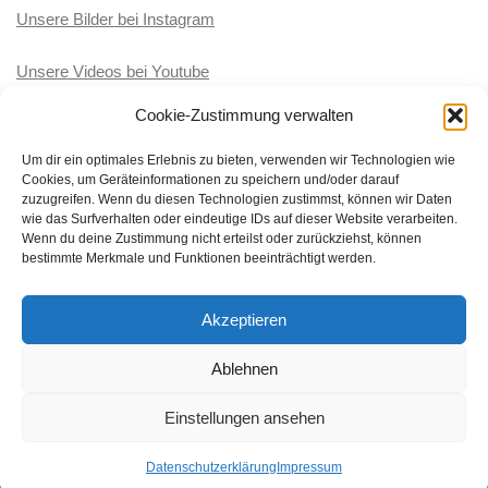
Unsere Bilder bei Instagram
Unsere Videos bei Youtube
Cookie-Zustimmung verwalten
KATEGORIEN
Um dir ein optimales Erlebnis zu bieten, verwenden wir Technologien wie
Cookies, um Geräteinformationen zu speichern und/oder darauf
Kategorien
zuzugreifen. Wenn du diesen Technologien zustimmst, können wir Daten
wie das Surfverhalten oder eindeutige IDs auf dieser Website verarbeiten.
Wenn du deine Zustimmung nicht erteilst oder zurückziehst, können
bestimmte Merkmale und Funktionen beeinträchtigt werden.
Akzeptieren
BRK-Wasserwacht Ortsgruppe Töging-Winhöring © 2026. Alle
Rechte vorbehalten.
Ablehnen
Präsentiert von
- Entworfen mit dem
Hueman-Theme
Einstellungen ansehen
Datenschutzerklärung
Impressum