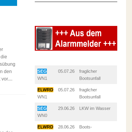
er
 die
gsübung
SEG
05.07.26
fraglicher
in den
WN1
Bootsunfall
vor....
ELWRD
05.07.26
fraglicher
WN1
Bootsunfall
SEG
29.06.26
LKW im Wasser
WN0
ELWRD
28.06.26
Boots-