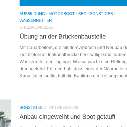
AUSBILDUNG
/
MOTORBOOT
/
SEG
/
SONSTIGES
/
WASSERRETTER
5. FEBRUAR 2026
Übung an der Brückenbaustelle
Mit Bauarbeitern, die mit dem Abbruch und Neubau d
Höchfeldener Innkanalbrücke beschäftigt sind, haben
Wasserretter der Töginger Wasserwacht eine Rettun
durchgeführt. Für den Fall, dass einer der Mitarbeiter 
Kanal fallen sollte, hält die Baufirma ein Rettungsboot 
SONSTIGES
3. OKTOBER 2025
Anbau eingeweiht und Boot getauft