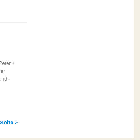
Peter +
der
und -
Seite »