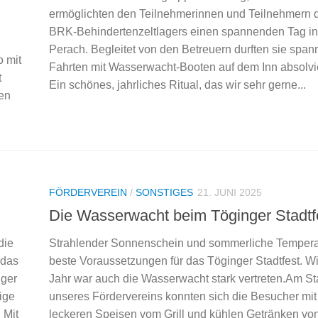
ermöglichten den Teilnehmerinnen und Teilnehmern 
BRK-Behindertenzeltlagers einen spannenden Tag in
Perach. Begleitet von den Betreuern durften sie spa
 mit
Fahrten mit Wasserwacht-Booten auf dem Inn absolvi
t
Ein schönes, jahrliches Ritual, das wir sehr gerne...
ten
FÖRDERVEREIN
/
SONSTIGES
21. JUNI 2025
Die Wasserwacht beim Töginger Stadtf
die
Strahlender Sonnenschein und sommerliche Tempera
 das
beste Voraussetzungen für das Töginger Stadtfest. W
nger
Jahr war auch die Wasserwacht stark vertreten.Am S
ige
unseres Fördervereins konnten sich die Besucher mit
 Mit
leckeren Speisen vom Grill und kühlen Getränken vo