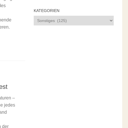
des
KATEGORIEN
Kategorien
nnende
eren.
est
turen –
ie jedes
tand
n der