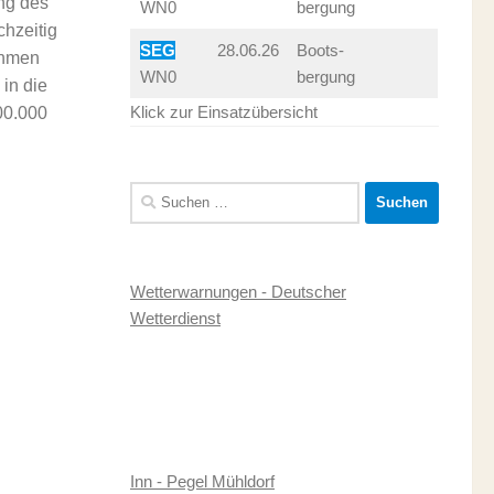
ung des
WN0
bergung
hzeitig
SEG
28.06.26
Boots-
ahmen
WN0
bergung
in die
Klick zur Einsatzübersicht
00.000
Suchen
nach:
Wetterwarnungen - Deutscher
Wetterdienst
Inn - Pegel Mühldorf