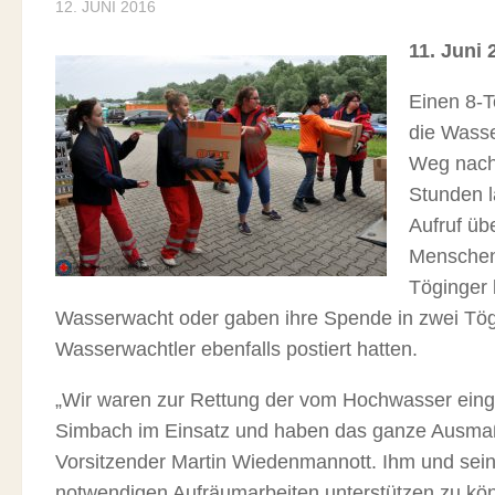
12. JUNI 2016
11. Juni 
Einen 8-T
die Wass
Weg nach 
Stunden l
Aufruf üb
Mensche
Töginger 
Wasserwacht oder gaben ihre Spende in zwei Tög
Wasserwachtler ebenfalls postiert hatten.
„Wir waren zur Rettung der vom Hochwasser eing
Simbach im Einsatz und haben das ganze Ausmaß 
Vorsitzender Martin Wiedenmannott. Ihm und seine
notwendigen Aufräumarbeiten unterstützen zu kö