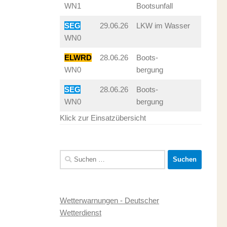
WN1
Bootsunfall
SEG
29.06.26
LKW im Wasser
WN0
ELWRD
28.06.26
Boots-
WN0
bergung
SEG
28.06.26
Boots-
WN0
bergung
Klick zur Einsatzübersicht
Suchen
nach:
Wetterwarnungen - Deutscher
Wetterdienst