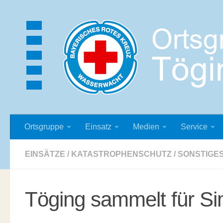
Zum Inhalt springen
Ortsgruppe
Einsatz
Medien
Service
EINSÄTZE
/
KATASTROPHENSCHUTZ
/
SONSTIGE
Töging sammelt für S