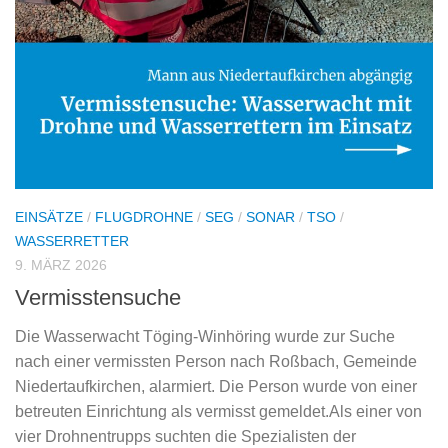
EINSÄTZE
/
FLUGDROHNE
/
SEG
/
SONAR
/
TSO
/
WASSERRETTER
9. MÄRZ 2026
Vermisstensuche
Die Wasserwacht Töging-Winhöring wurde zur Suche
nach einer vermissten Person nach Roßbach, Gemeinde
Niedertaufkirchen, alarmiert. Die Person wurde von einer
betreuten Einrichtung als vermisst gemeldet.Als einer von
vier Drohnentrupps suchten die Spezialisten der