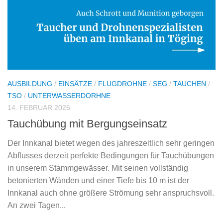
AUSBILDUNG
/
EINSÄTZE
/
FLUGDROHNE
/
SEG
/
TAUCHEN
/
TSO
/
UNTERWASSERDORHNE
14. FEBRUAR 2026
Tauchübung mit Bergungseinsatz
Der Innkanal bietet wegen des jahreszeitlich sehr geringen
Abflusses derzeit perfekte Bedingungen für Tauchübungen
in unserem Stammgewässer. Mit seinen vollständig
betonierten Wänden und einer Tiefe bis 10 m ist der
Innkanal auch ohne größere Strömung sehr anspruchsvoll.
An zwei Tagen...