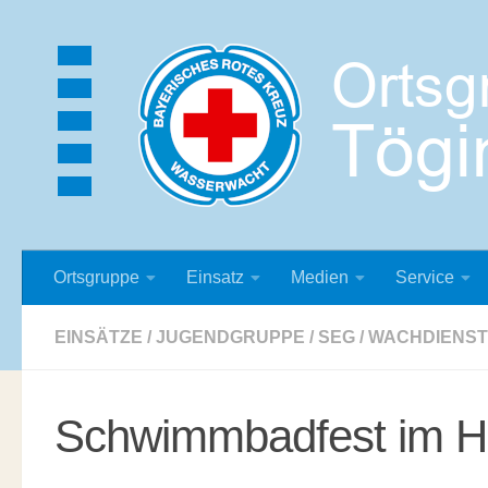
Zum Inhalt springen
Ortsgruppe
Einsatz
Medien
Service
EINSÄTZE
/
JUGENDGRUPPE
/
SEG
/
WACHDIENST
Schwimmbadfest im 