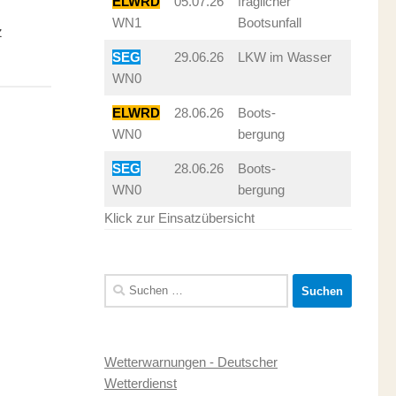
ELWRD
05.07.26
fraglicher
WN1
Bootsunfall
z
SEG
29.06.26
LKW im Wasser
WN0
ELWRD
28.06.26
Boots-
WN0
bergung
SEG
28.06.26
Boots-
WN0
bergung
Klick zur Einsatzübersicht
Suchen
nach:
Wetterwarnungen - Deutscher
Wetterdienst