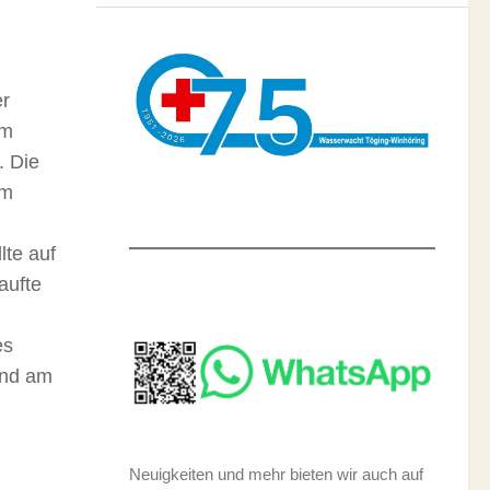
er
am
. Die
am
te auf
aufte
es
und am
Neuigkeiten und mehr bieten wir auch auf