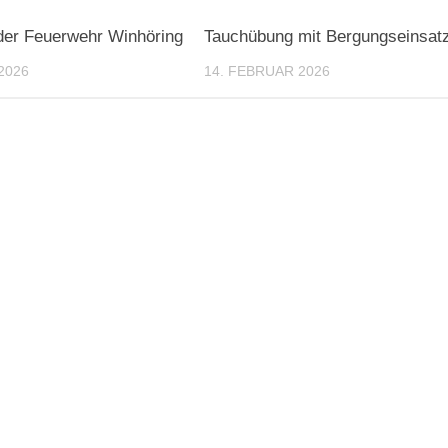
der Feuerwehr Winhöring
Tauchübung mit Bergungseinsat
2026
14. FEBRUAR 2026