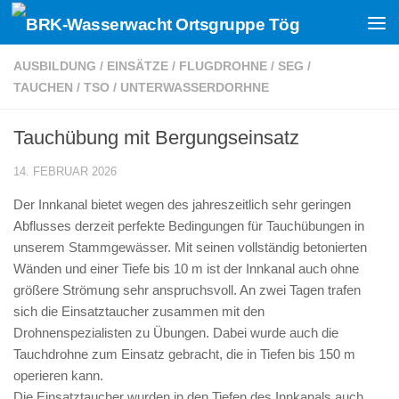
Zum Inhalt springen
AUSBILDUNG
/
EINSÄTZE
/
FLUGDROHNE
/
SEG
/
TAUCHEN
/
TSO
/
UNTERWASSERDORHNE
Tauchübung mit Bergungseinsatz
14. FEBRUAR 2026
Der Innkanal bietet wegen des jahreszeitlich sehr geringen
Abflusses derzeit perfekte Bedingungen für Tauchübungen in
unserem Stammgewässer. Mit seinen vollständig betonierten
Wänden und einer Tiefe bis 10 m ist der Innkanal auch ohne
größere Strömung sehr anspruchsvoll. An zwei Tagen trafen
sich die Einsatztaucher zusammen mit den
Drohnenspezialisten zu Übungen. Dabei wurde auch die
Tauchdrohne zum Einsatz gebracht, die in Tiefen bis 150 m
operieren kann.
Die Einsatztaucher wurden in den Tiefen des Innkanals auch