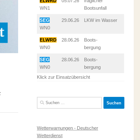
ELWRD
05.07.26
fraglicher
WN1
Bootsunfall
SEG
29.06.26
LKW im Wasser
WN0
ELWRD
28.06.26
Boots-
WN0
bergung
SEG
28.06.26
Boots-
WN0
bergung
Klick zur Einsatzübersicht
z
Suchen
nach:
Wetterwarnungen - Deutscher
Wetterdienst