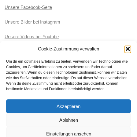
Unsere Facebook-Seite
Unsere Bilder bei Instagram
Unsere Videos bei Youtube
Cookie-Zustimmung verwalten
KATEGORIEN
Um dir ein optimales Erlebnis zu bieten, verwenden wir Technologien wie
Cookies, um Geräteinformationen zu speichern und/oder darauf
Kategorien
zuzugreifen. Wenn du diesen Technologien zustimmst, können wir Daten
wie das Surfverhalten oder eindeutige IDs auf dieser Website verarbeiten.
Wenn du deine Zustimmung nicht erteilst oder zurückziehst, können
bestimmte Merkmale und Funktionen beeinträchtigt werden.
Akzeptieren
BRK-Wasserwacht Ortsgruppe Töging-Winhöring © 2026. Alle
Rechte vorbehalten.
Ablehnen
Präsentiert von
- Entworfen mit dem
Hueman-Theme
Einstellungen ansehen