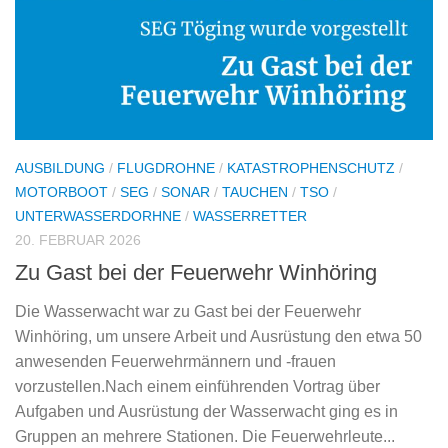
AUSBILDUNG
/
FLUGDROHNE
/
KATASTROPHENSCHUTZ
/
MOTORBOOT
/
SEG
/
SONAR
/
TAUCHEN
/
TSO
/
UNTERWASSERDORHNE
/
WASSERRETTER
20. FEBRUAR 2026
Zu Gast bei der Feuerwehr Winhöring
Die Wasserwacht war zu Gast bei der Feuerwehr
Winhöring, um unsere Arbeit und Ausrüstung den etwa 50
anwesenden Feuerwehrmännern und -frauen
vorzustellen.Nach einem einführenden Vortrag über
Aufgaben und Ausrüstung der Wasserwacht ging es in
Gruppen an mehrere Stationen. Die Feuerwehrleute...