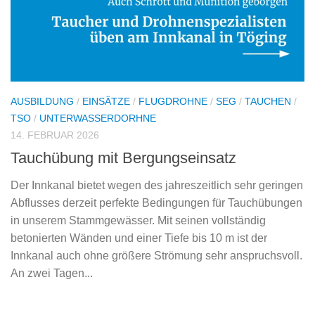
AUSBILDUNG
/
EINSÄTZE
/
FLUGDROHNE
/
SEG
/
TAUCHEN
/
TSO
/
UNTERWASSERDORHNE
14. FEBRUAR 2026
Tauchübung mit Bergungseinsatz
Der Innkanal bietet wegen des jahreszeitlich sehr geringen
Abflusses derzeit perfekte Bedingungen für Tauchübungen
in unserem Stammgewässer. Mit seinen vollständig
betonierten Wänden und einer Tiefe bis 10 m ist der
Innkanal auch ohne größere Strömung sehr anspruchsvoll.
An zwei Tagen...