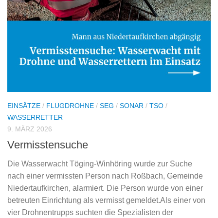
EINSÄTZE
/
FLUGDROHNE
/
SEG
/
SONAR
/
TSO
/
WASSERRETTER
9. MÄRZ 2026
Vermisstensuche
Die Wasserwacht Töging-Winhöring wurde zur Suche
nach einer vermissten Person nach Roßbach, Gemeinde
Niedertaufkirchen, alarmiert. Die Person wurde von einer
betreuten Einrichtung als vermisst gemeldet.Als einer von
vier Drohnentrupps suchten die Spezialisten der