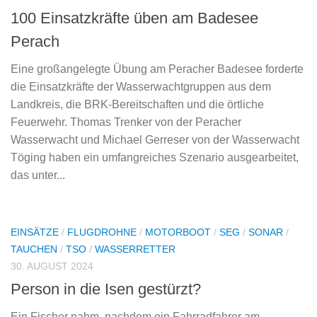
100 Einsatzkräfte üben am Badesee
Perach
Eine großangelegte Übung am Peracher Badesee forderte
die Einsatzkräfte der Wasserwachtgruppen aus dem
Landkreis, die BRK-Bereitschaften und die örtliche
Feuerwehr. Thomas Trenker von der Peracher
Wasserwacht und Michael Gerreser von der Wasserwacht
Töging haben ein umfangreiches Szenario ausgearbeitet,
das unter...
EINSÄTZE
/
FLUGDROHNE
/
MOTORBOOT
/
SEG
/
SONAR
/
TAUCHEN
/
TSO
/
WASSERRETTER
30. AUGUST 2024
Person in die Isen gestürzt?
Ein Fischer nahm, nachdem ein Fahrradfahrer am